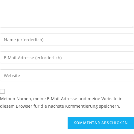
Gib
deinen
Namen
Gib
oder
deine
Benutzernamen
E-
Gib
zum
Mail-
deine
Kommentieren
Adresse
Website-
ein
zum
URL
Meinen Namen, meine E-Mail-Adresse und meine Website in
Kommentieren
ein
diesem Browser für die nächste Kommentierung speichern.
ein
(optional)