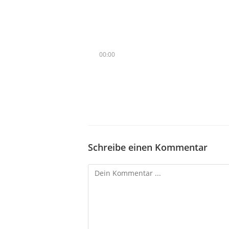
00:00
Schreibe einen Kommentar
Kommentieren