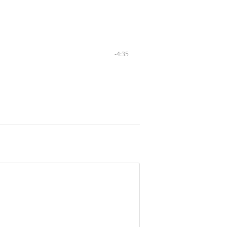
-4:35